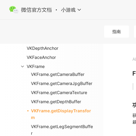
视觉算法
小游戏
wx.isVKSupport
wx.createVKSession
VKBodyAnchor
指南
VKCamera
VKDepthAnchor
VKFaceAnchor
A
VKFrame
F
VKFrame.getCameraBuffer
VKFrame.getCameraJpgBuffer
VKFrame.getCameraTexture
VKFrame.getDepthBuffer
VKFrame.getDisplayTransfor
m
VKFrame.getLegSegmentBuffe
r