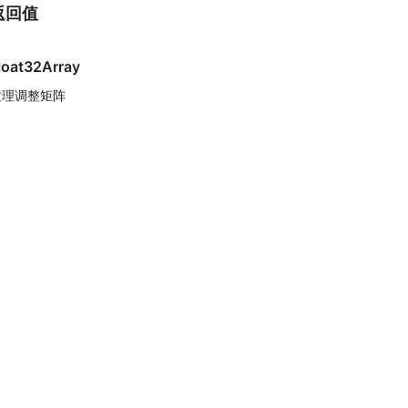
返回值
loat32Array
纹理调整矩阵