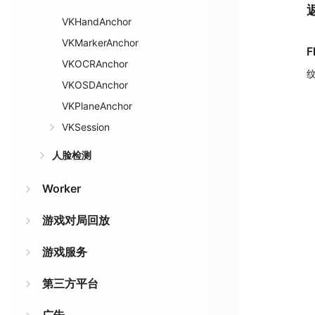
VKHandAnchor
VKMarkerAnchor
F
VKOCRAnchor
VKOSDAnchor
VKPlaneAnchor
VKSession
人脸检测
Worker
游戏对局回放
游戏服务
第三方平台