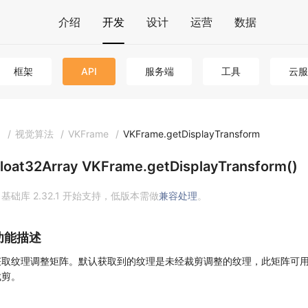
介绍
开发
设计
运营
数据
框架
API
服务端
工具
云服
I
/
视觉算法
/
VKFrame
/
VKFrame.getDisplayTransform
loat32Array VKFrame.getDisplayTransform()
基础库 2.32.1 开始支持，低版本需做
兼容处理
。
功能描述
获取纹理调整矩阵。默认获取到的纹理是未经裁剪调整的纹理，此矩阵可
裁剪。