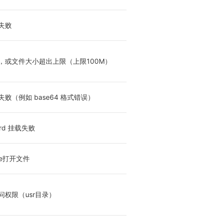
失败
，或文件大小超出上限（上限100M）
败（例如 base64 格式错误）
card 挂载失败
ype打开文件
问权限（usr目录）