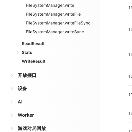
FileSystemManager.write
1
FileSystemManager.writeFile
FileSystemManager.writeFileSync
1
FileSystemManager.writeSync
ReadResult
Stats
1
WriteResult
开放接口
1
设备
1
AI
1
Worker
游戏对局回放
1