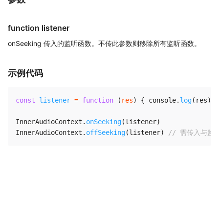
function listener
onSeeking 传入的监听函数。不传此参数则移除所有监听函数。
示例代码
const
listener
=
function
(
res
)
{
 console
.
log
(
res
)
}
InnerAudioContext
.
onSeeking
(
listener
)
InnerAudioContext
.
offSeeking
(
listener
)
// 需传入与监