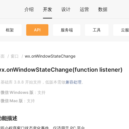
介绍
开发
设计
运营
数据
框架
API
服务端
工具
云服
界面
/
窗口
/
wx.onWindowStateChange
x.onWindowStateChange(function listener)
基础库 3.8.8 开始支持，低版本需做
兼容处理
。
微信 Windows 版
：支持
微信 Mac 版
：支持
功能描述
监听小程序窗口状态变化事件。仅适用于 PC 平台