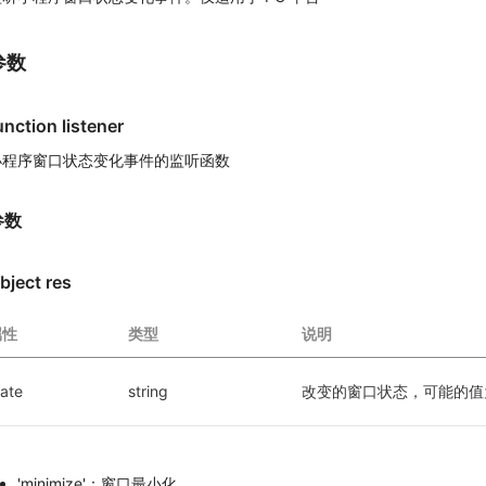
参数
unction listener
小程序窗口状态变化事件的监听函数
参数
bject res
属性
类型
说明
tate
string
改变的窗口状态，可能的值
'minimize'：窗口最小化