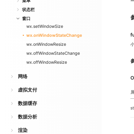
菜单
状态栏
窗口
wx.setWindowSize
f
wx.onWindowStateChange
wx.onWindowResize
wx.offWindowStateChange
wx.offWindowResize
网络
O
虚拟支付
数据缓存
s
数据分析
渲染