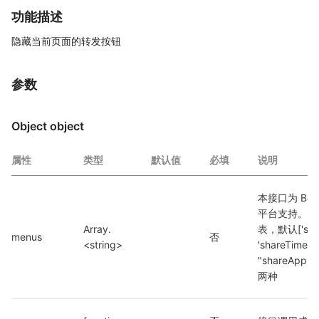
功能描述
隐藏当前页面的转发按钮
参数
Object object
属性
类型
默认值
必填
说明
本接口为 Beta
平台支持。需
Array.
表，默认['shar
menus
否
<string>
'shareTim
"shareAppMe
两种