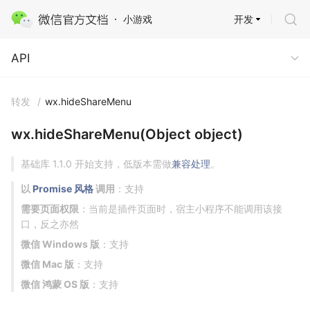
开发
小游戏
API
API
转发
/
wx.hideShareMenu
wx.hideShareMenu(Object object)
基础库 1.1.0 开始支持，低版本需做
兼容处理
。
以
Promise 风格
调用
：支持
需要页面权限
：当前是插件页面时，宿主小程序不能调用该接
口，反之亦然
微信 Windows 版
：支持
微信 Mac 版
：支持
微信 鸿蒙 OS 版
：支持