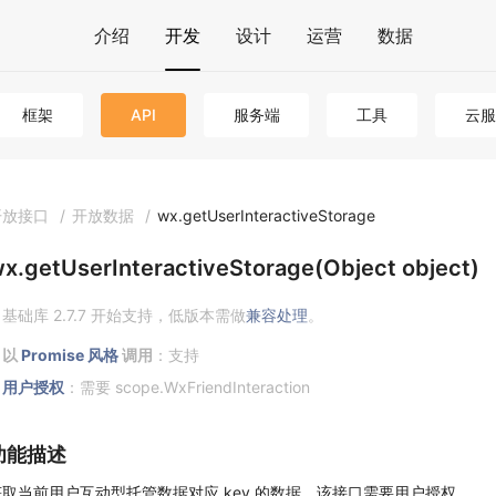
介绍
开发
设计
运营
数据
框架
API
服务端
工具
云服
开放接口
/
开放数据
/
wx.getUserInteractiveStorage
x.getUserInteractiveStorage(Object object)
基础库 2.7.7 开始支持，低版本需做
兼容处理
。
以
Promise 风格
调用
：支持
用户授权
：需要 scope.WxFriendInteraction
功能描述
获取当前用户互动型托管数据对应 key 的数据。该接口需要用户授权。