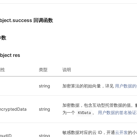
bject.success 回调函数
参数
bject res
属性
类型
说明
string
加密算法的初始向量，详见 
用户数据的
加密数据，包含互动型托管数据的值。
ncryptedData
string
为一个 
。 
用户数据的签名验证
KVData
敏感数据对应的云 ID，开通
云开发
的小
loudID
string