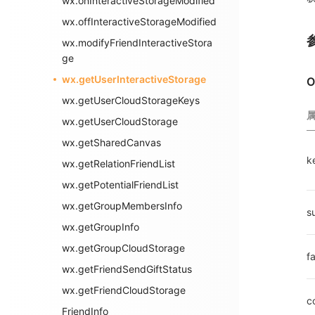
wx.onInteractiveStorageModified
wx.offInteractiveStorageModified
wx.modifyFriendInteractiveStora
ge
wx.getUserInteractiveStorage
O
wx.getUserCloudStorageKeys
wx.getUserCloudStorage
wx.getSharedCanvas
k
wx.getRelationFriendList
wx.getPotentialFriendList
wx.getGroupMembersInfo
s
wx.getGroupInfo
wx.getGroupCloudStorage
fa
wx.getFriendSendGiftStatus
wx.getFriendCloudStorage
c
FriendInfo