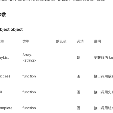
参数
bject object
属性
类型
默认值
必填
说明
Array.
eyList
是
要获取的 ke
<string>
uccess
function
否
接口调用成
il
function
否
接口调用失
omplete
function
否
接口调用结