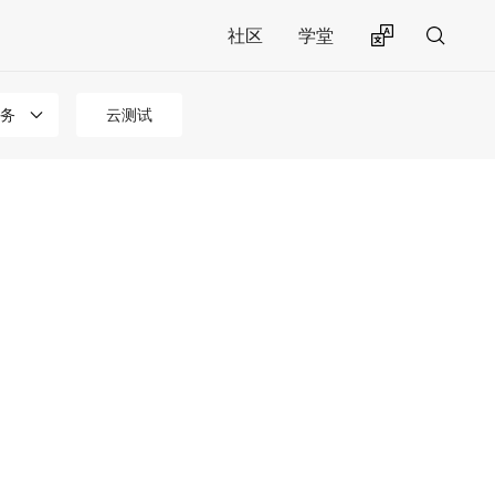
社区
学堂
务
云测试