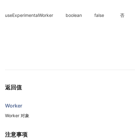
useExperimentalWorker
boolean
false
否
返回值
Worker
Worker 对象
注意事项