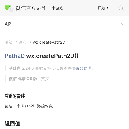
开发
小游戏
API
API
渲染
/
画布
/
wx.createPath2D
Path2D
wx.createPath2D()
基础库 2.24.6 开始支持，低版本需做
兼容处理
。
微信 鸿蒙 OS 版
：支持
功能描述
创建一个 Path2D 路径对象
返回值