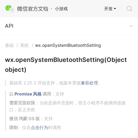
开发
小游戏
API
API
基础
/
系统
/
wx.openSystemBluetoothSetting
wx.openSystemBluetoothSetting(Object
object)
基础库 2.25.3 开始支持，低版本需做
兼容处理
。
以
Promise 风格
调用
：支持
需要页面权限
：当前是插件页面时，宿主小程序不能调用该接
口，反之亦然
微信 鸿蒙 OS 版
：支持
限制
：仅在
点击行为
时调用