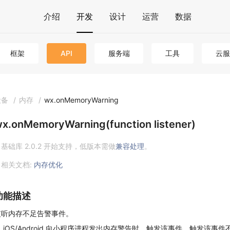
介绍
开发
设计
运营
数据
框架
API
服务端
工具
云服
设备
/
内存
/
wx.onMemoryWarning
x.onMemoryWarning(function listener)
基础库 2.0.2 开始支持，低版本需做
兼容处理
。
相关文档:
内存优化
功能描述
监听内存不足告警事件。
当 iOS/Android 向小程序进程发出内存警告时，触发该事件。触发该