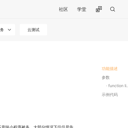
社区
学堂
务
云测试
功能描述
参数
function listener
示例代码
事件不意味小程序被杀，大部分情况下仅仅是告