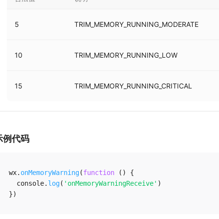
5
TRIM_MEMORY_RUNNING_MODERATE
10
TRIM_MEMORY_RUNNING_LOW
15
TRIM_MEMORY_RUNNING_CRITICAL
示例代码
wx
.
onMemoryWarning
(
function
(
)
{
  console
.
log
(
'onMemoryWarningReceive'
)
}
)