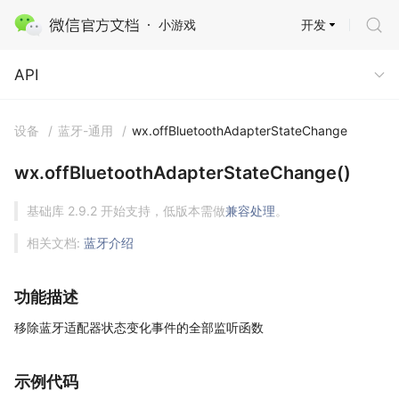
开发
小游戏
API
API
设备
/
蓝牙-通用
/
wx.offBluetoothAdapterStateChange
wx.offBluetoothAdapterStateChange()
基础库 2.9.2 开始支持，低版本需做
兼容处理
。
相关文档:
蓝牙介绍
功能描述
移除蓝牙适配器状态变化事件的全部监听函数
示例代码