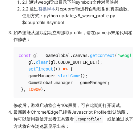
2.1 通过webgl导出目录下的symbols文件对照映射
2.2 通过
替换脚本
对cpuprofile进行自动映射到真实函数。
使用方式：python update_v8_wasm_profile.py
$cpuprofile $symbol
如希望能从游戏启动立即抓取profile，请在game.js末尾代码稍
作修改：
const
 gl 
=
 GameGlobal
.
canvas
.
getContext
(
'webgl'
)
    gl
.
clear
(
gl
.
COLOR_BUFFER_BIT
)
;
setTimeout
(
(
)
=>
{
    gameManager
.
startGame
(
)
;
    GameGlobal
.
manager 
=
 gameManager
;
}
,
10000
)
;
修改后，游戏启动将会有10s黑屏，可在此期间打开调试。
最新版本Chrome/Edge已经将Javascript Profiler默认隐藏，
你可以使用微信开发者工具查看
，或是通过以下
.cpuprofiler
方式将它在浏览器显示出来：