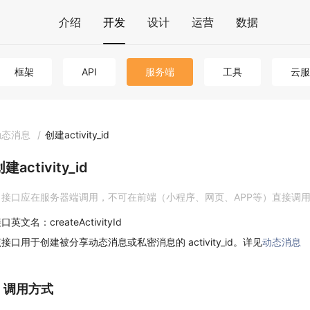
介绍
开发
设计
运营
数据
框架
API
服务端
工具
云服
动态消息
/
创建activity_id
建activity_id
接口应在服务器端调用，不可在前端（小程序、网页、APP等）直接调
口英文名：createActivityId
接口用于创建被分享动态消息或私密消息的 activity_id。详见
动态消息
1. 调用方式