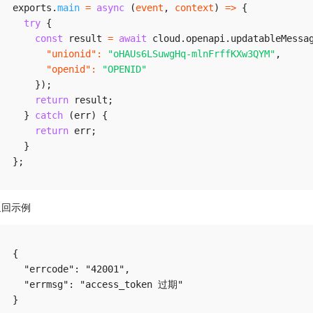
exports
.
main
=
async
(
event
,
 context
)
=>
{
try
{
const
 result 
=
await
 cloud
.
openapi
.
updatableMessa
"unionid"
:
"oHAUs6LSuwgHq-mlnFrffKXw3QYM"
,
"openid"
:
"OPENID"
}
)
;
return
 result
;
}
catch
(
err
)
{
return
 err
;
}
}
;
返回示例
{

  "errcode": "42001",

  "errmsg": "access_token 过期"
