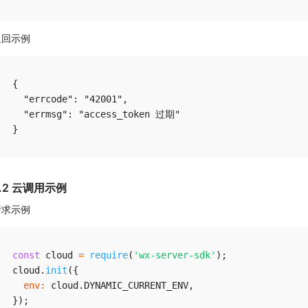
返回示例
{

  "errcode": "42001",

  "errmsg": "access_token 过期"

5.2 云调用示例
请求示例
const
 cloud 
=
require
(
'wx-server-sdk'
)
;
cloud
.
init
(
{
env
:
 cloud
.
DYNAMIC_CURRENT_ENV
,
}
)
;