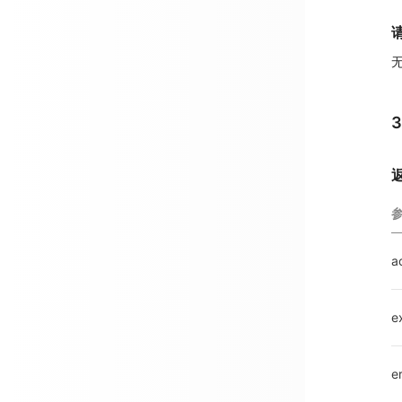
ac
e
e