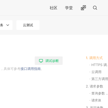
社区
学堂
务
云测试
1. 调用方式
调试诊断
HTTPS 调用
用，具体可参考
接口调用指南
。
云调用
第三方调
2. 请求参数
查询参数 Query String Parameters
请求体
3. 返回参数