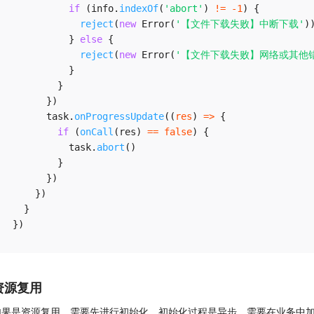
if
(
info
.
indexOf
(
'abort'
)
!=
-
1
)
{
reject
(
new
Error
(
'【文件下载失败】中断下载'
)
}
else
{
reject
(
new
Error
(
'【文件下载失败】网络或其他
}
}
}
)
      task
.
onProgressUpdate
(
(
res
)
=>
{
if
(
onCall
(
res
)
==
false
)
{
          task
.
abort
(
)
}
}
)
}
)
}
}
)
资源复用
如果是资源复用，需要先进行初始化，初始化过程是异步，需要在业务中