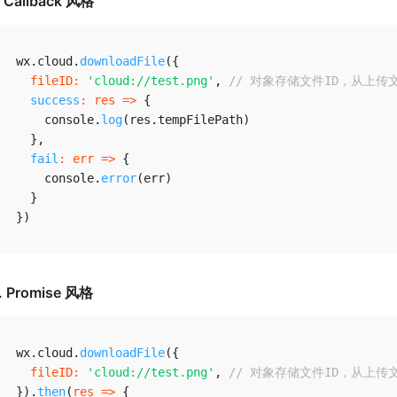
. Callback 风格
wx
.
cloud
.
downloadFile
(
{
fileID
:
'cloud://test.png'
,
// 对象存储文件ID，从上
success
:
res
=>
{
    console
.
log
(
res
.
tempFilePath
)
}
,
fail
:
err
=>
{
    console
.
error
(
err
)
}
}
)
. Promise 风格
wx
.
cloud
.
downloadFile
(
{
fileID
:
'cloud://test.png'
,
// 对象存储文件ID，从上
}
)
.
then
(
res
=>
{