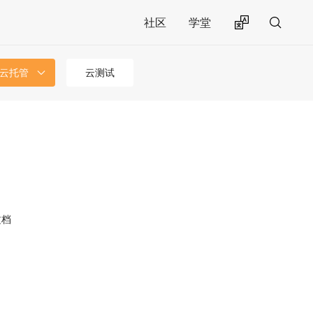
社区
学堂
 云托管
云测试
文档