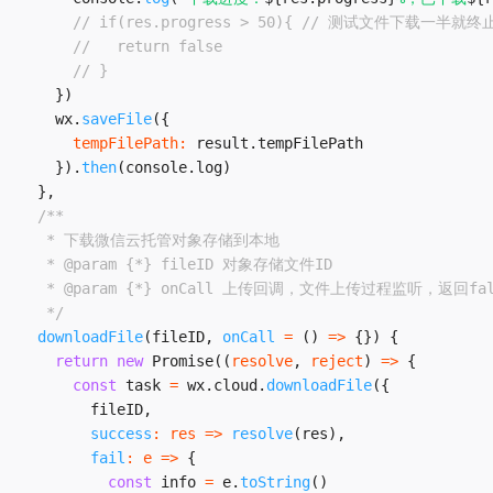
// if(res.progress > 50){ // 测试文件下载一半就
//   return false
// }
}
)
    wx
.
saveFile
(
{
tempFilePath
:
 result
.
tempFilePath

}
)
.
then
(
console
.
log
)
}
,
/**

   * 下载微信云托管对象存储到本地

   * @param {*} fileID 对象存储文件ID

   * @param {*} onCall 上传回调，文件上传过程监听，返回fa
   */
downloadFile
(
fileID
,
onCall
=
(
)
=>
{
}
)
{
return
new
Promise
(
(
resolve
,
 reject
)
=>
{
const
 task 
=
 wx
.
cloud
.
downloadFile
(
{
        fileID
,
success
:
res
=>
resolve
(
res
)
,
fail
:
e
=>
{
const
 info 
=
 e
.
toString
(
)