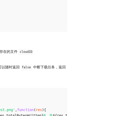
存在的文件
cloudID
可以随时返回
中断下载任务，返回
false
est.png'
,
function
(
res
)
{
es
.
totalBytesWritten
}
B，共
${
res
.
totalBytesExpectedToWrit