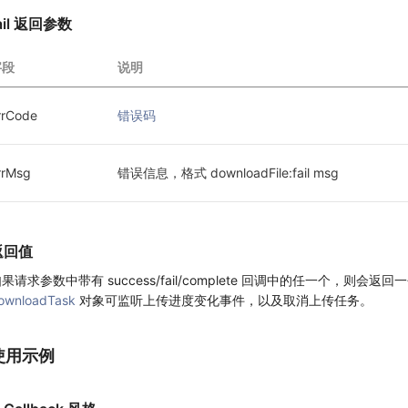
ail 返回参数
字段
说明
rrCode
错误码
rrMsg
错误信息，格式 downloadFile:fail msg
返回值
果请求参数中带有 success/fail/complete 回调中的任一个，则会返回
ownloadTask
对象可监听上传进度变化事件，以及取消上传任务。
使用示例