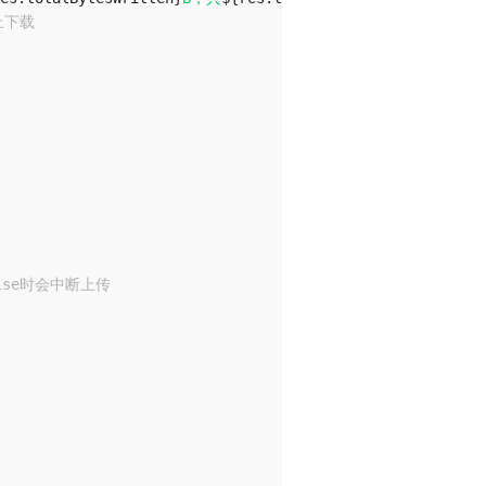
终止下载
lse时会中断上传
