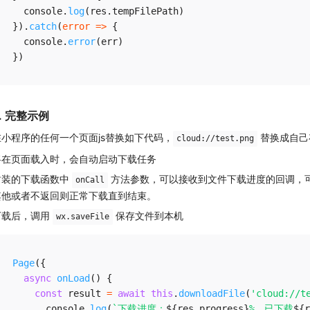
  console
.
log
(
res
.
tempFilePath
)
}
)
.
catch
(
error
=>
{
  console
.
error
(
err
)
}
)
. 完整示例
在小程序的任何一个页面js替换如下代码，
替换成自己
cloud://test.png
将在页面载入时，会自动启动下载任务
封装的下载函数中
方法参数，可以接收到文件下载进度的回调，
onCall
其他或者不返回则正常下载直到结束。
下载后，调用
保存文件到本机
wx.saveFile
Page
(
{
async
onLoad
(
)
{
const
 result 
=
await
this
.
downloadFile
(
'cloud://t
      console
.
log
(
`
下载进度：
${
res
.
progress
}
%，已下载
${
r