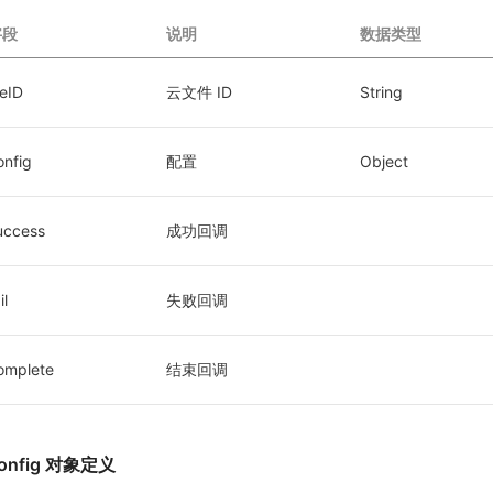
字段
说明
数据类型
leID
云文件 ID
String
onfig
配置
Object
uccess
成功回调
il
失败回调
omplete
结束回调
onfig 对象定义