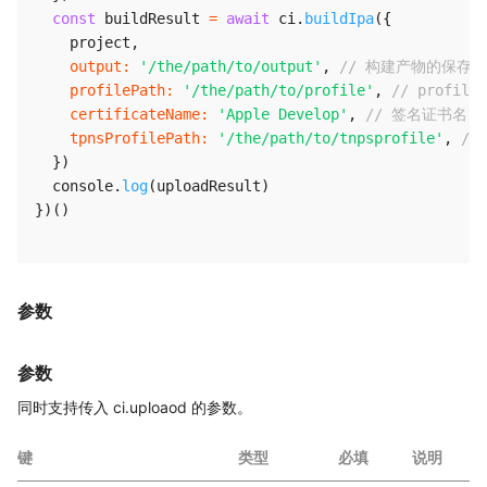
const
 buildResult 
=
await
 ci
.
buildIpa
(
{
    project
,
output
:
'/the/path/to/output'
,
// 构建产物的保存
profilePath
:
'/the/path/to/profile'
,
// profi
certificateName
:
'Apple Develop'
,
// 签名证书名
tpnsProfilePath
:
'/the/path/to/tnpsprofile'
,
//
}
)
  console
.
log
(
uploadResult
)
}
)
(
)
参数
参数
同时支持传入 ci.uploaod 的参数。
键
类型
必填
说明