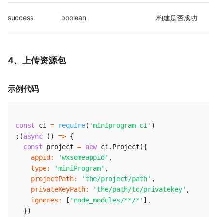
success
boolean
构建是否成功
4、上传资源包
示例代码
const
 ci 
=
require
(
'miniprogram-ci'
)
;
(
async
(
)
=>
{
const
 project 
=
new
ci
.
Project
(
{
appid
:
'wxsomeappid'
,
type
:
'miniProgram'
,
projectPath
:
'the/project/path'
,
privateKeyPath
:
'the/path/to/privatekey'
,
ignores
:
[
'node_modules/**/*'
]
,
}
)