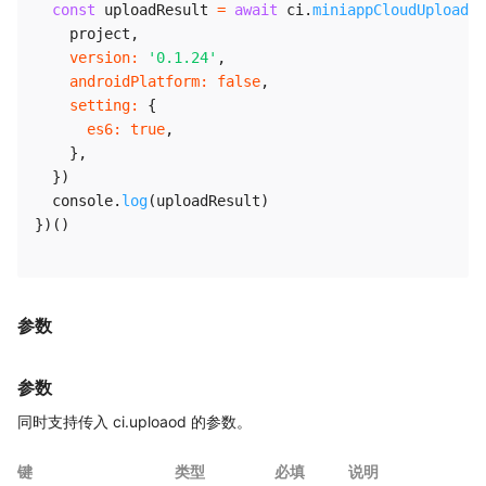
const
 uploadResult 
=
await
 ci
.
miniappCloudUpload
(
{
    project
,
version
:
'0.1.24'
,
androidPlatform
:
false
,
setting
:
{
es6
:
true
,
}
,
}
)
  console
.
log
(
uploadResult
)
}
)
(
)
参数
参数
同时支持传入 ci.uploaod 的参数。
键
类型
必填
说明