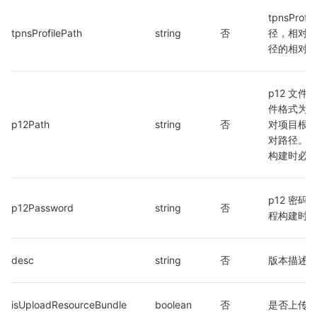
tpnsProf
tpnsProfilePath
string
否
径，相对
径的相对
p12 文件
件格式为 p
p12Path
string
否
对项目根
对路径。
构建时必
p12 密码
p12Password
string
否
程构建时
desc
string
否
版本描述
isUploadResourceBundle
boolean
否
是否上传