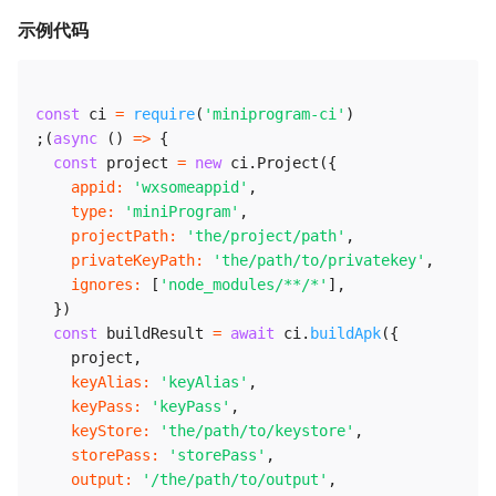
示例代码
const
 ci 
=
require
(
'miniprogram-ci'
)
;
(
async
(
)
=>
{
const
 project 
=
new
ci
.
Project
(
{
appid
:
'wxsomeappid'
,
type
:
'miniProgram'
,
projectPath
:
'the/project/path'
,
privateKeyPath
:
'the/path/to/privatekey'
,
ignores
:
[
'node_modules/**/*'
]
,
}
)
const
 buildResult 
=
await
 ci
.
buildApk
(
{
    project
,
keyAlias
:
'keyAlias'
,
keyPass
:
'keyPass'
,
keyStore
:
'the/path/to/keystore'
,
storePass
:
'storePass'
,
output
:
'/the/path/to/output'
,