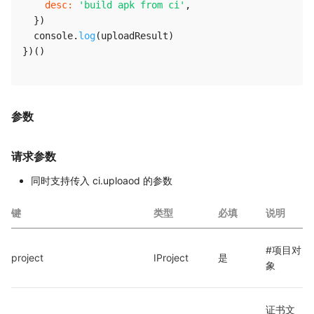
desc
:
'build apk from ci'
,
}
)
  console
.
log
(
uploadResult
)
}
)
(
)
参数
请求参数
同时支持传入 ci.uploaod 的参数
键
类型
必填
说明
#项目对
project
IProject
是
象
证书文