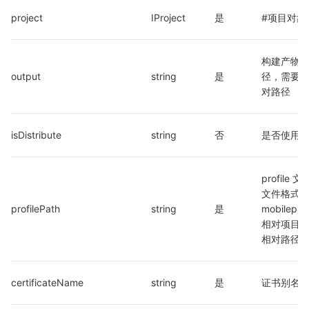
project
IProject
是
#项目对象
构建产物
output
string
是
径，需要
对路径
isDistribute
string
否
是否使用
profile
文件格式为
profilePath
string
是
mobilepro
相对项目
相对路径
certificateName
string
是
证书别名