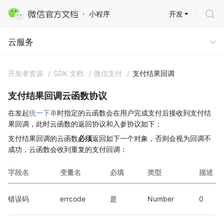
开发
小程序
云服务
云服务
开发者资源
/
SDK 文档
/
微信支付
/
支付结果回调
支付结果回调云函数协议
在发起
统一下单
时指定的云函数会在用户完成支付后接收到支付结
果回调，此时云函数的返回协议和入参协议如下；
支付结果回调的云函数
必须
返回如下一个对象，否则会视为回调不
成功，云函数会收到重复的支付回调：
字段名
变量名
必填
类型
描述
错误码
errcode
是
Number
0