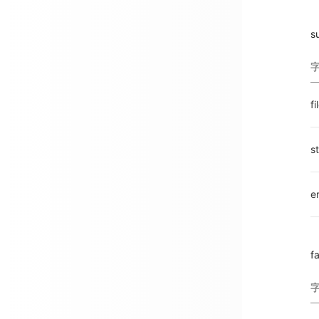
s
fi
s
e
f