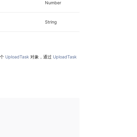
Number
String
一个
UploadTask
对象，通过
UploadTask