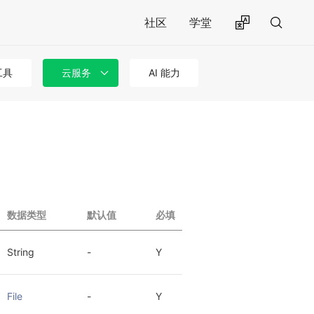
社区
学堂
工具
云服务
AI 能力
数据类型
默认值
必填
String
-
Y
File
-
Y