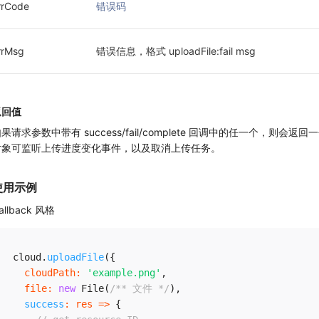
rrCode
错误码
rrMsg
错误信息，格式 uploadFile:fail msg
返回值
果请求参数中带有 success/fail/complete 回调中的任一个，则会返回
对象可监听上传进度变化事件，以及取消上传任务。
使用示例
allback 风格
cloud
.
uploadFile
(
{
cloudPath
:
'example.png'
,
file
:
new
File
(
/** 文件 */
)
,
success
:
res
=>
{