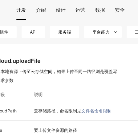
开发
介绍
设计
运营
数据
安全
组件
API
服务端
平台能力
loud.uploadFile
将本地资源上传至云存储空间，如果上传至同一路径则是覆盖写
请求参数
字段
说明
loudPath
云存储路径，命名限制见
文件名命名限制
le
要上传文件资源的路径