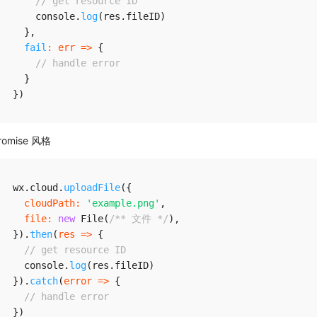
// get resource ID
    console
.
log
(
res
.
fileID
)
}
,
fail
:
err
=>
{
// handle error
}
}
)
romise 风格
wx
.
cloud
.
uploadFile
(
{
cloudPath
:
'example.png'
,
file
:
new
File
(
/** 文件 */
)
,
}
)
.
then
(
res
=>
{
// get resource ID
  console
.
log
(
res
.
fileID
)
}
)
.
catch
(
error
=>
{
// handle error
}
)