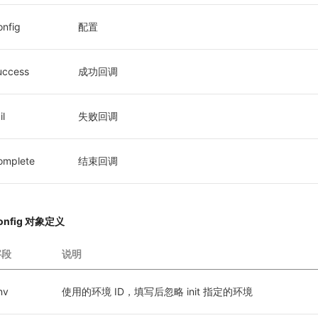
onfig
配置
uccess
成功回调
il
失败回调
omplete
结束回调
onfig 对象定义
字段
说明
nv
使用的环境 ID，填写后忽略 init 指定的环境